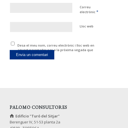
Correu
*
electrònic
Lloc web
Desa el meu nom, correu electrònic i lloc web en
aquest navegador per a la pròxima vegada que
comenti.
PALOMO CONSULTORES
Edificio "Turó del Sitjar"
Berenguer IV, 51-53 planta 2a
43500 - TORTOSA