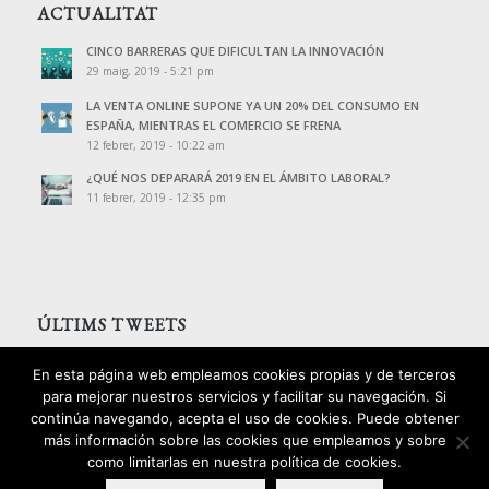
ACTUALITAT
CINCO BARRERAS QUE DIFICULTAN LA INNOVACIÓN
29 maig, 2019 - 5:21 pm
LA VENTA ONLINE SUPONE YA UN 20% DEL CONSUMO EN
ESPAÑA, MIENTRAS EL COMERCIO SE FRENA
12 febrer, 2019 - 10:22 am
¿QUÉ NOS DEPARARÁ 2019 EN EL ÁMBITO LABORAL?
11 febrer, 2019 - 12:35 pm
ÚLTIMS TWEETS
Tweets de @PalomoAssessors
En esta página web empleamos cookies propias y de terceros
para mejorar nuestros servicios y facilitar su navegación. Si
continúa navegando, acepta el uso de cookies. Puede obtener
más información sobre las cookies que empleamos y sobre
como limitarlas en nuestra política de cookies.
2016 © Copyright - Palomo Consultors