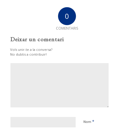
0
COMENTARIS
Deixar un comentari
Vols unir-te a la conversa?
No dubtis a contribuir!
*
Nom