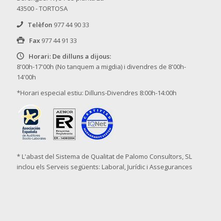
43500 - TORTOSA
Telèfon
977 44 90 33
Fax
977 44 91 33
Horari: De dilluns a dijous:
8'00h-17'00h (No tanquem a migdia) i divendres de 8'00h-
14'00h
*Horari especial estiu: Dilluns-Divendres 8:00h-14:00h
* L'abast del Sistema de Qualitat de Palomo Consultors, SL
inclou els Serveis següents: Laboral, Jurídic i Assegurances