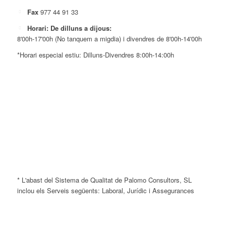
Fax
977 44 91 33
Horari: De dilluns a dijous:
8'00h-17'00h (No tanquem a migdia) i divendres de 8'00h-14'00h
*Horari especial estiu: Dilluns-Divendres 8:00h-14:00h
* L'abast del Sistema de Qualitat de Palomo Consultors, SL
inclou els Serveis següents: Laboral, Jurídic i Assegurances