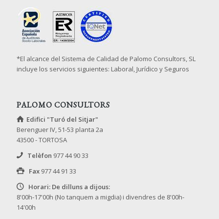
*El alcance del Sistema de Calidad de Palomo Consultors, SL
incluye los servicios siguientes: Laboral, Jurídico y Seguros
PALOMO CONSULTORS
Edifici "Turó del Sitjar"
Berenguer IV, 51-53 planta 2a
43500 - TORTOSA
Telèfon
977 44 90 33
Fax
977 44 91 33
Horari: De dilluns a dijous:
8'00h-17'00h (No tanquem a migdia) i divendres de 8'00h-
14'00h