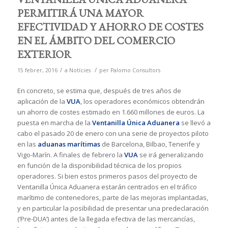
PERMITIRÁ UNA MAYOR
EFECTIVIDAD Y AHORRO DE COSTES
EN EL ÁMBITO DEL COMERCIO
EXTERIOR
/
/
15 febrer, 2016
a
Notícies
per
Palomo Consultors
En concreto, se estima que, después de tres años de
aplicación de la
VUA
, los operadores económicos obtendrán
un ahorro de costes estimado en 1.660 millones de euros. La
puesta en marcha de la
Ventanilla Única Aduanera
se llevó a
cabo el pasado 20 de enero con una serie de proyectos piloto
en las
aduanas marítimas
de Barcelona, Bilbao, Tenerife y
Vigo-Marín. A finales de febrero la
VUA
se irá generalizando
en función de la disponibilidad técnica de los propios
operadores. Si bien estos primeros pasos del proyecto de
Ventanilla Única Aduanera estarán centrados en el tráfico
marítimo de contenedores, parte de las mejoras implantadas,
y en particular la posibilidad de presentar una predeclaración
(‘Pre-DUA’) antes de la llegada efectiva de las mercancías,