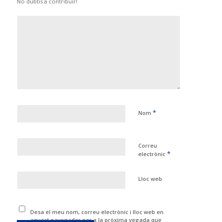
No dubtis a contribuir!
*
Nom
Correu
*
electrònic
Lloc web
Desa el meu nom, correu electrònic i lloc web en
aquest navegador per a la pròxima vegada que