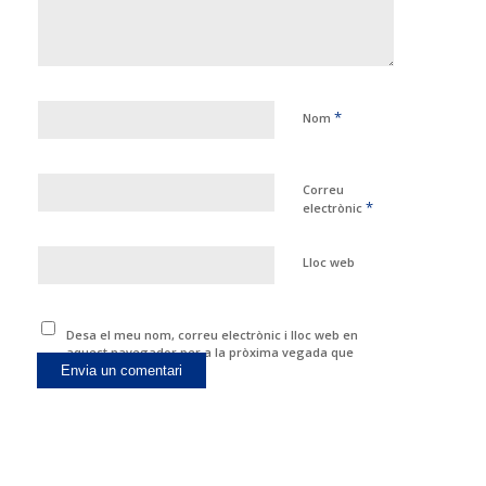
*
Nom
Correu
*
electrònic
Lloc web
Desa el meu nom, correu electrònic i lloc web en
aquest navegador per a la pròxima vegada que
comenti.