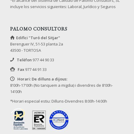
*El alcance del Sistema de Calidad de Palomo Consultors, SL
incluye los servicios siguientes: Laboral, Jurídico y Seguros
PALOMO CONSULTORS
Edifici "Turó del Sitjar"
Berenguer IV, 51-53 planta 2a
43500 - TORTOSA
Telèfon
977 44 90 33
Fax
977 44 91 33
Horari: De dilluns a dijous:
8'00h-17'00h (No tanquem a migdia) i divendres de 8'00h-
14'00h
*Horari especial estiu: Dilluns-Divendres 8:00h-14:00h