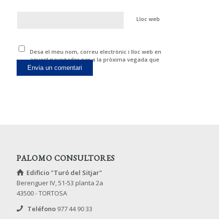
Lloc web
Desa el meu nom, correu electrònic i lloc web en
aquest navegador per a la pròxima vegada que
comenti.
PALOMO CONSULTORES
Edificio "Turó del Sitjar"
Berenguer IV, 51-53 planta 2a
43500 - TORTOSA
Teléfono
977 44 90 33