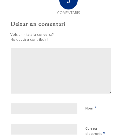
0
COMENTARIS
Deixar un comentari
Vols unir-te a la conversa?
No dubtis a contribuir!
*
Nom
Correu
*
electrònic