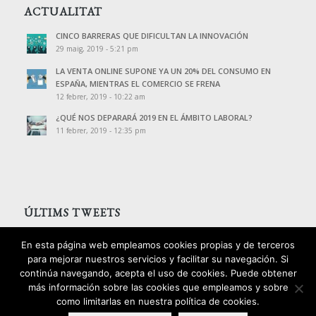
ACTUALITAT
CINCO BARRERAS QUE DIFICULTAN LA INNOVACIÓN
29 maig, 2019 - 5:21 pm
LA VENTA ONLINE SUPONE YA UN 20% DEL CONSUMO EN
ESPAÑA, MIENTRAS EL COMERCIO SE FRENA
12 febrer, 2019 - 10:22 am
¿QUÉ NOS DEPARARÁ 2019 EN EL ÁMBITO LABORAL?
11 febrer, 2019 - 12:35 pm
ÚLTIMS TWEETS
Tweets de @PalomoAssessors
En esta página web empleamos cookies propias y de terceros
para mejorar nuestros servicios y facilitar su navegación. Si
continúa navegando, acepta el uso de cookies. Puede obtener
más información sobre las cookies que empleamos y sobre
como limitarlas en nuestra política de cookies.
2016 © Copyright - Palomo Consultors