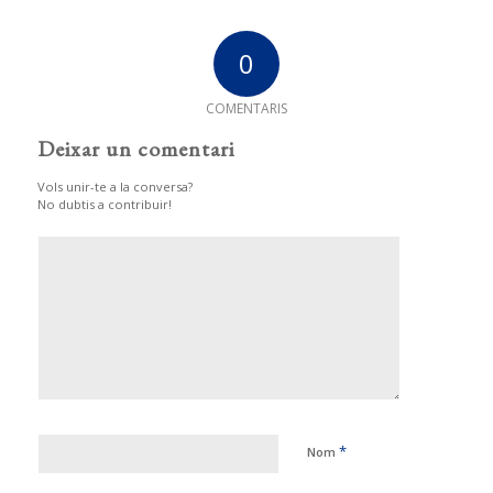
0
COMENTARIS
Deixar un comentari
Vols unir-te a la conversa?
No dubtis a contribuir!
*
Nom