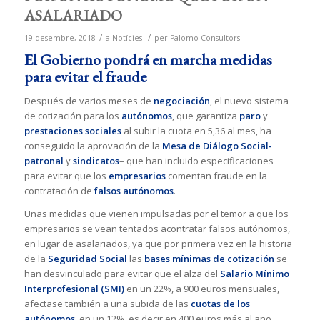
ASALARIADO
/
/
19 desembre, 2018
a
Notícies
per
Palomo Consultors
El Gobierno pondrá en marcha medidas
para evitar el fraude
Después de varios meses de
negociación
, el nuevo sistema
de cotización para los
autónomos
, que garantiza
paro
y
prestaciones sociales
al subir la cuota en 5,36 al mes, ha
conseguido la aprovación de la
Mesa de Diálogo Social-
patronal
y
sindicatos
– que han incluido especificaciones
para evitar que los
empresarios
comentan fraude en la
contratación de
falsos autónomos
.
Unas medidas que vienen impulsadas por el temor a que los
empresarios se vean tentados acontratar falsos autónomos,
en lugar de asalariados, ya que por primera vez en la historia
de la
Seguridad Social
las
bases mínimas de cotización
se
han desvinculado para evitar que el alza del
Salario Mínimo
Interprofesional (SMI)
en un 22%, a 900 euros mensuales,
afectase también a una subida de las
cuotas de los
autónomos
, en un 12%, es decir en 400 euros más al año,