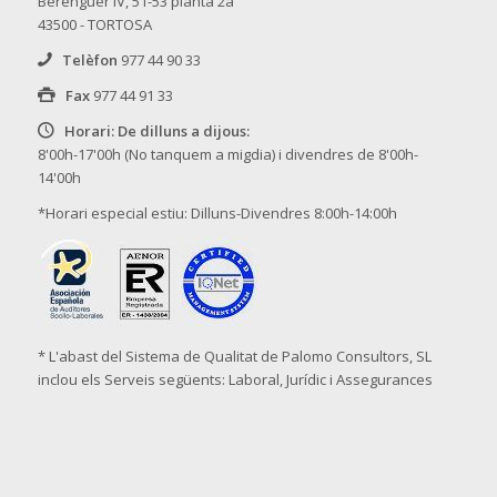
Berenguer IV, 51-53 planta 2a
43500 - TORTOSA
Telèfon
977 44 90 33
Fax
977 44 91 33
Horari: De dilluns a dijous:
8'00h-17'00h (No tanquem a migdia) i divendres de 8'00h-
14'00h
*Horari especial estiu: Dilluns-Divendres 8:00h-14:00h
* L'abast del Sistema de Qualitat de Palomo Consultors, SL
inclou els Serveis següents: Laboral, Jurídic i Assegurances