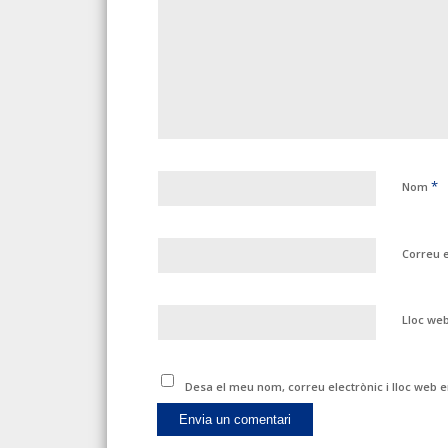
*
Nom
Correu 
Lloc we
Desa el meu nom, correu electrònic i lloc web