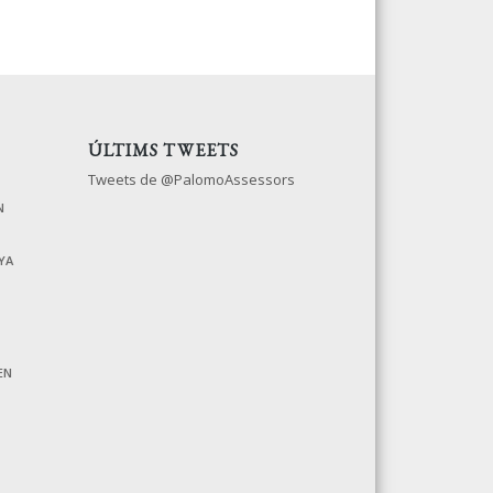
ÚLTIMS TWEETS
Tweets de @PalomoAssessors
N
YA
EN