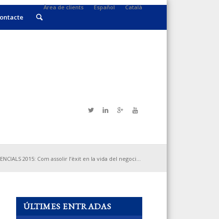
Àrea de clients
Español
Català
ontacte
IALS 2015: Com assolir l’èxit en la vida del negoci...
ÚLTIMES ENTRADAS