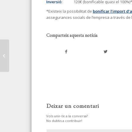
Inversió:
120€ (bonificable quasi el 100%)
*Existeix la possibilitat de
bonificar l’import d’
assegurances socials de l’empresa a través de 
Comparteix aquesta notícia
NUEVO CRITERIO
TÉCNICO DE LA
INSPECCIÓN DE
TRABAJO
Deixar un comentari
Vols unir-te a la conversa?
No dubtis a contribuir!