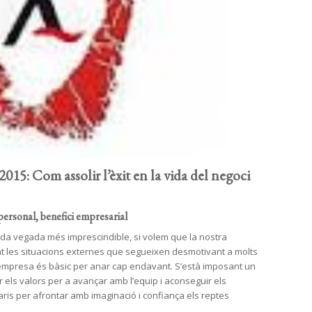
om assolir l’èxit en la vida del negoci
nal, benefici empresarial
cada vegada més imprescindible, si volem que la nostra
at les situacions externes que segueixen desmotivant a molts
l’empresa és bàsic per anar cap endavant. S’està imposant un
r els valors per a avançar amb l’equip i aconseguir els
aris per afrontar amb imaginació i confiança els reptes