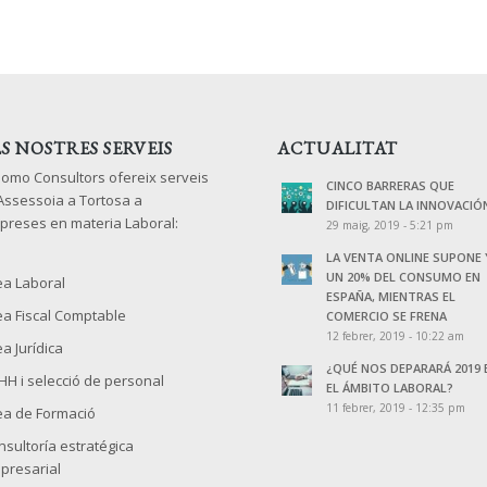
LS NOSTRES SERVEIS
ACTUALITAT
lomo Consultors ofereix serveis
CINCO BARRERAS QUE
 Assessoia a Tortosa a
DIFICULTAN LA INNOVACIÓ
preses en materia Laboral:
29 maig, 2019 - 5:21 pm
LA VENTA ONLINE SUPONE 
UN 20% DEL CONSUMO EN
ea Laboral
ESPAÑA, MIENTRAS EL
ea Fiscal Comptable
COMERCIO SE FRENA
12 febrer, 2019 - 10:22 am
a Jurídica
¿QUÉ NOS DEPARARÁ 2019 
HH i selecció de personal
EL ÁMBITO LABORAL?
11 febrer, 2019 - 12:35 pm
ea de Formació
nsultoría estratégica
presarial