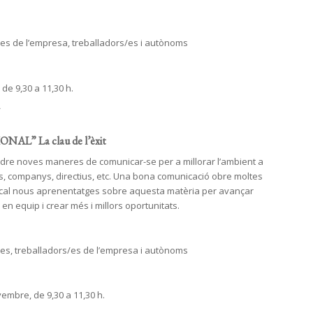
 de l’empresa, treballadors/es i autònoms
e 9,30 a 11,30 h.
*
” La clau de l’èxit
dre noves maneres de comunicar-se per a millorar l’ambient a
rs, companys, directius, etc. Una bona comunicació obre moltes
i, cal nous aprenentatges sobre aquesta matèria per avançar
l en equip i crear més i millors oportunitats.
, treballadors/es de l’empresa i autònoms
bre, de 9,30 a 11,30 h.