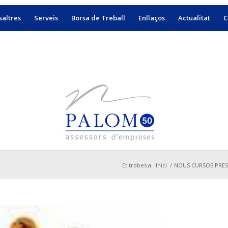
altres
Serveis
Borsa de Treball
Enllaços
Actualitat
C
Et trobes a:
Inici
/
NOUS CURSOS PRESENC