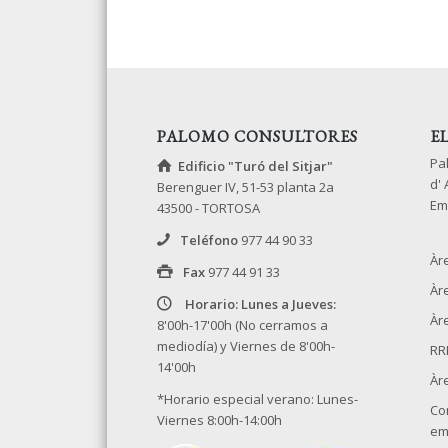
PALOMO CONSULTORES
E
Pa
Edificio "Turó del Sitjar"
d'
Berenguer IV, 51-53 planta 2a
Em
43500 - TORTOSA
Teléfono
977 44 90 33
Àr
Fax
977 44 91 33
Àr
Horario: Lunes a Jueves:
Àre
8'00h-17'00h (No cerramos a
mediodía) y Viernes de 8'00h-
RR
14'00h
Àr
*Horario especial verano: Lunes-
Co
Viernes 8:00h-14:00h
em