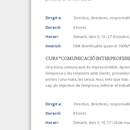
Dirigit a:
Directius, directives, responsables
Duració:
6 hores
Horari:
Dimarts, dies 6, 13 i 27 d’octubre, d
Inversió:
100€ (bonificable quasi el 100%)
CURS “COMUNICACIÓ INTERPROFESSIONAL
Una bona comunicació és imprescindible. Apren
l’empresa o les relacions amb clients, proveïdo
portes i una mala, les tanca. Avui, més que ma
cap als objectius de l’empresa, millorar el trebal
Dirigit a:
Directius, directives, responsables
Duració:
8 hores
Horari:
Dimarts, dies 3, 10, 17 i 24 de novem