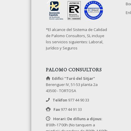
Bo
Enl
*El alcance del Sistema de Calidad
de Palomo Consultors, SL incluye
los servicios siguientes: Laboral,
Jurídico y Seguros
PALOMO CONSULTORS
Edifici "Turó del Sitjar"
Berenguer IV, 51-53 planta 2a
43500 - TORTOSA
Telèfon
977 44 90 33
Fax
977 44 91 33
Horari: De dilluns a dijous:
8'00h-17'00h (No tanquem a
migdia) i divendres de 8'00h-14'00h