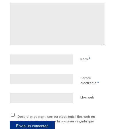
*
Nom
Correu
*
electrònic
Lloc web
Desa el meu nom, correu electrònic i lloc web en
aquest navegador per a la pròxima vegada que
comenti.