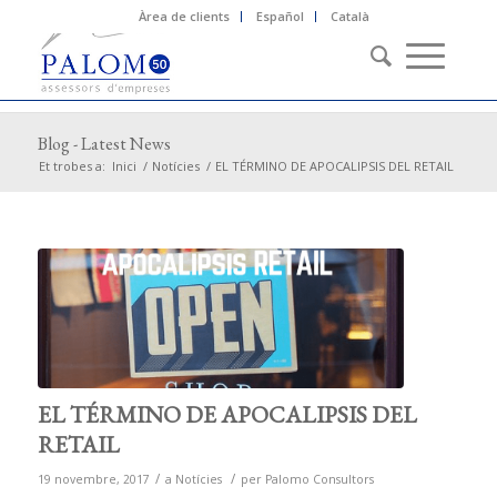
Àrea de clients
Español
Català
Blog - Latest News
Et trobes a:
Inici
/
Notícies
/
EL TÉRMINO DE APOCALIPSIS DEL RETAIL
EL TÉRMINO DE APOCALIPSIS DEL
RETAIL
/
/
19 novembre, 2017
a
Notícies
per
Palomo Consultors