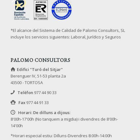
*El alcance del Sistema de Calidad de Palomo Consultors, SL
incluye los servicios siguientes: Laboral, Jurídico y Seguros
PALOMO CONSULTORS
Edifici "Turó del Sitjar"
Berenguer IV, 51-53 planta 2a
43500 - TORTOSA
Telèfon
977 44 90 33
Fax
977 44 91 33
Horari: De dilluns a dijous:
8'00h-17'00h (No tanquem a migdia) i divendres de 8'00h-
14'00h
*Horari especial estiu: Dilluns-Divendres 8:00h-14:00h