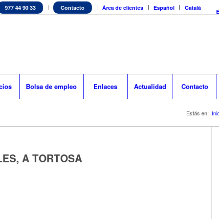
977 44 90 33
Contacto
Área de clientes
Español
Català
cios
Bolsa de empleo
Enlaces
Actualidad
Contacto
Estás en:
Ini
LES, A TORTOSA