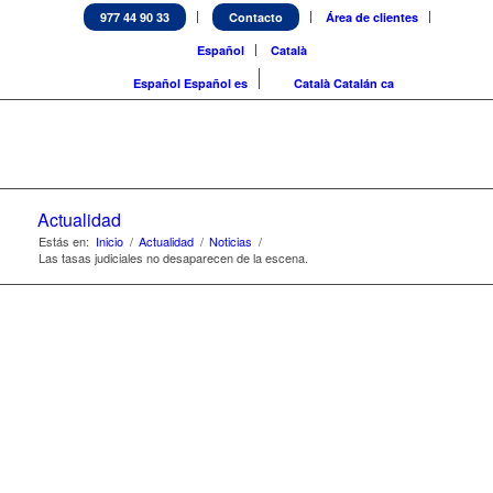
977 44 90 33
Contacto
Área de clientes
Español
Català
Español
Español
es
Català
Catalán
ca
Actualidad
Estás en:
Inicio
/
Actualidad
/
Noticias
/
Las tasas judiciales no desaparecen de la escena.