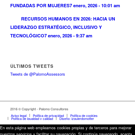
FUNDADAS POR MUJERES
7 enero, 2026 - 10:01 am
RECURSOS HUMANOS EN 2026: HACIA UN
LIDERAZGO ESTRATÉGICO, INCLUSIVO Y
TECNOLÓGICO
7 enero, 2026 - 9:37 am
ÚLTIMOS TWEETS
Tweets de @PalomoAssessors
2016 © Copyright - Palomo Consultores
Aviso legal
Política de privacidad
Política de cookies
Política de igualdad y calidad
Diseño: izquierdomotter
En esta página web empleamos cookies propias y de terceros para mejorar
nuestros servicios y facilitar su navegación. Si continúa navegando, acepta