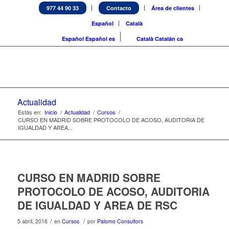
977 44 90 33
Contacto
Área de clientes
Español
Català
Español
Español
es
Català
Catalán
ca
Actualidad
Estás en:
Inicio
/
Actualidad
/
Cursos
/
CURSO EN MADRID SOBRE PROTOCOLO DE ACOSO, AUDITORIA DE
IGUALDAD Y AREA...
CURSO EN MADRID SOBRE
PROTOCOLO DE ACOSO, AUDITORIA
DE IGUALDAD Y AREA DE RSC
/
/
5 abril, 2016
en
Cursos
por
Palomo Consultors