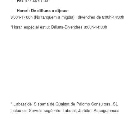
Fax
977 44 91 33
Horari: De dilluns a dijous:
8'00h-17'00h (No tanquem a migdia) i divendres de 8'00h-14'00h
*Horari especial estiu: Dilluns-Divendres 8:00h-14:00h
* L'abast del Sistema de Qualitat de Palomo Consultors, SL
inclou els Serveis següents: Laboral, Jurídic i Assegurances