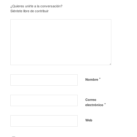
¿Quieres unirte a la conversación?
Siéntete libre de contribuir
*
Nombre
Correo
*
electrónico
Web