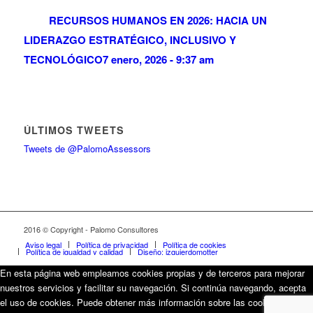
RECURSOS HUMANOS EN 2026: HACIA UN
LIDERAZGO ESTRATÉGICO, INCLUSIVO Y
TECNOLÓGICO
7 enero, 2026 - 9:37 am
ÚLTIMOS TWEETS
Tweets de @PalomoAssessors
2016 © Copyright - Palomo Consultores
Aviso legal
Política de privacidad
Política de cookies
Política de igualdad y calidad
Diseño: izquierdomotter
En esta página web empleamos cookies propias y de terceros para mejorar
nuestros servicios y facilitar su navegación. Si continúa navegando, acepta
el uso de cookies. Puede obtener más información sobre las cookies que