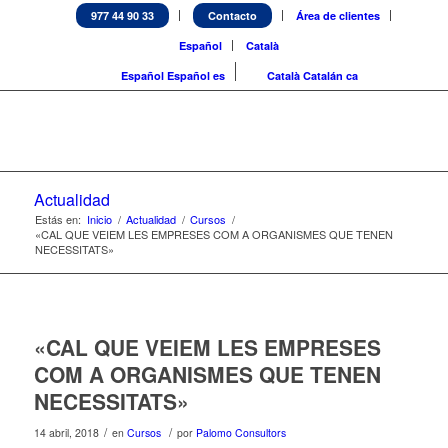
977 44 90 33
Contacto
Área de clientes
Español
Català
Español
Español
es
Català
Catalán
ca
Actualidad
Estás en:
Inicio
/
Actualidad
/
Cursos
/
«CAL QUE VEIEM LES EMPRESES COM A ORGANISMES QUE TENEN
NECESSITATS»
«CAL QUE VEIEM LES EMPRESES
COM A ORGANISMES QUE TENEN
NECESSITATS»
/
/
14 abril, 2018
en
Cursos
por
Palomo Consultors