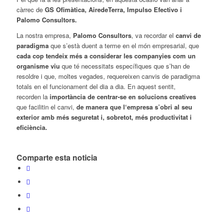
càrrec de
GS Ofimàtica, AiredeTerra, Impulso Efectivo i
Palomo Consultors.
La nostra empresa,
Palomo Consultors
, va recordar el
canvi de
paradigma
que s’està duent a terme en el món empresarial, que
cada cop tendeix més a considerar les companyies com un
organisme viu
que té necessitats específiques que s’han de
resoldre i que, moltes vegades, requereixen canvis de paradigma
totals en el funcionament del dia a dia. En aquest sentit,
recorden la
importància de centrar-se en solucions creatives
que facilitin el canvi,
de manera que l‘empresa s’obri al seu
exterior amb més seguretat i, sobretot, més productivitat i
eficiència.
Comparte esta noticia