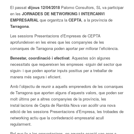
El passat
dijous 12/04/2018
Palomo Consultors, SL va participar
en les
JORNADES DE NETWORKING I INTERCANVI
EMPRESARIAL
que organitza la
CEPTA
, a la província de
Tarragona
.
Les sessions Presentacions d’Empreses de CEPTA
aprofundeixen en les eines que les companyies de les
comarques de Tarragona poden aportar per millorar l’eficiència.
Benestar, coordinació i efectivat
. Aquestes són algunes
necessitats que requereixen les empreses -siguin del sector que
siguin- i que poden aportar inputs positius per a treballar de
manera més segura i eficient.
Amb l’objectiu de reunir a aquells emprenedors de les comarques
de Tarragona que aporten alguns d’aquests valors, que poden ser
molt últims per a altres companyies de la província, les
instal·lacions de Cepta de Rambla Nova van acollir una nova
edició de les sessions Presentacions d’Empresa, les trobades de
networking actiu que la confederació empresarial acull
regularment.
Pel que fa a les presentacions, en aquesta ocasió van anar a