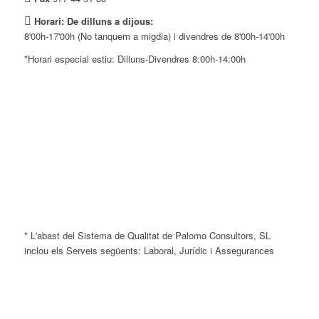
Horari: De dilluns a dijous:
8'00h-17'00h (No tanquem a migdia) i divendres de 8'00h-14'00h
*Horari especial estiu: Dilluns-Divendres 8:00h-14:00h
* L'abast del Sistema de Qualitat de Palomo Consultors, SL
inclou els Serveis següents: Laboral, Jurídic i Assegurances