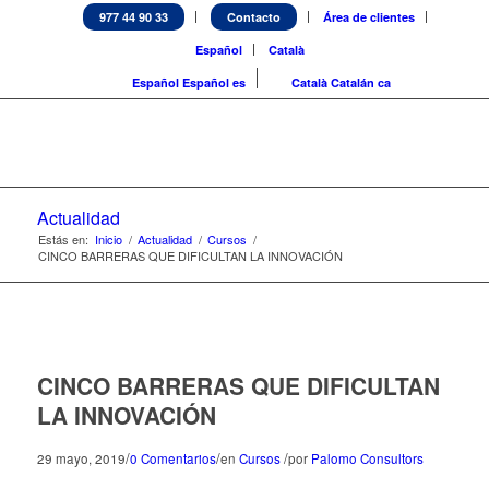
977 44 90 33
Contacto
Área de clientes
Español
Català
Español
Español
es
Català
Catalán
ca
Actualidad
Estás en:
Inicio
/
Actualidad
/
Cursos
/
CINCO BARRERAS QUE DIFICULTAN LA INNOVACIÓN
CINCO BARRERAS QUE DIFICULTAN
LA INNOVACIÓN
/
/
/
29 mayo, 2019
0 Comentarios
en
Cursos
por
Palomo Consultors