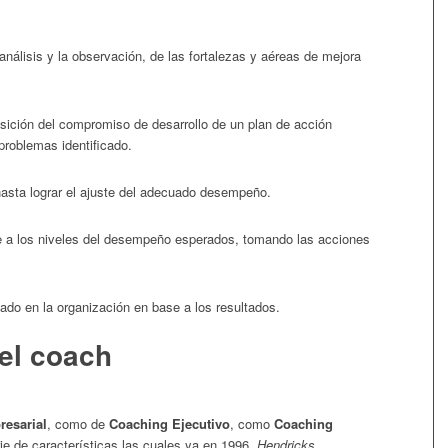
nálisis y la observación, de las fortalezas y aéreas de mejora
sición del compromiso de desarrollo de un plan de acción
problemas identificado.
hasta lograr el ajuste del adecuado desempeño.
e a los niveles del desempeño esperados, tomando las acciones
ado en la organización en base a los resultados.
del coach
esarial
, como de
Coaching Ejecutivo
, como
Coaching
ie de características las cuales ya en 1996,
Hendricks
,