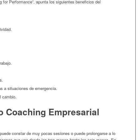
g for Performance”, apunta los siguientes beneficios del
ividad.
rabajo.
s.
s a situaciones de emergencia.
al cambio.
o Coaching Empresarial
puede constar de muy pocas sesiones o puede prolongarse a lo
procesos que van desde los tres meses hasta los seis meses. En