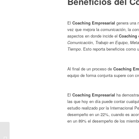
Beneficios del C
El
Coaching Empresarial
genera una m
vez que mejora la
comunicación
, la
con
aspectos en donde incide el
Coaching 
Comunicación
,
Trabajo en Equipo
,
Meta
Tiempo
. Esto reporta beneficios como
Al final de un proceso de
Coaching Emp
equipo de forma conjunta supere con cre
El
Coaching Empresarial
ha demostrad
las que hoy en día puede contar cualqui
estudio realizado por la Internacional 
desempeño en un 22%, cuando es ac
en un 89% el desempeño de los miembro
REBAJA HISTÓRICA A
LOS PRESTAMOS DE