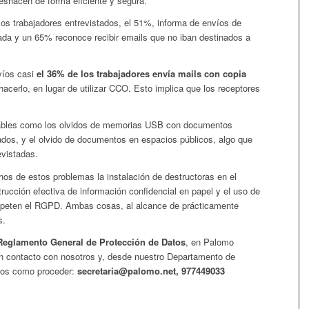
eshacen de forma eficiente y segura.
los trabajadores entrevistados, el 51%, informa de envíos de
cada y un 65% reconoce recibir emails que no iban destinados a
víos casi
el 36% de los trabajadores envía mails con copia
acerlo, en lugar de utilizar CCO. Esto implica que los receptores
riables como los olvidos de memorias USB con documentos
tados, y el olvido de documentos en espacios públicos, algo que
evistadas.
s de estos problemas la instalación de destructoras en el
rucción efectiva de información confidencial en papel y el uso de
respeten el RGPD. Ambas cosas, al alcance de prácticamente
s.
Reglamento General de Protección de Datos
, en Palomo
n contacto con nosotros y, desde nuestro Departamento de
mos como proceder:
secretaria@palomo.net, 977449033