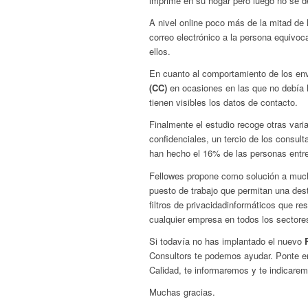
imprime en su hogar pero luego no se d
A nivel online poco más de la mitad de 
correo electrónico a la persona equivo
ellos.
En cuanto al comportamiento de los en
(CC)
en ocasiones en las que no debía h
tienen visibles los datos de contacto.
Finalmente el estudio recoge otras va
confidenciales, un tercio de los consul
han hecho el 16% de las personas entr
Fellowes propone como solución a mucho
puesto de trabajo que permitan una dest
filtros de privacidadinformáticos que 
cualquier empresa en todos los sectore
Si todavía no has implantado el nuevo
Consultors te podemos ayudar. Ponte e
Calidad, te informaremos y te indicare
Muchas gracias.