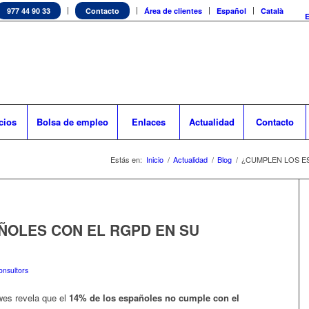
977 44 90 33
Contacto
Área de clientes
Español
Català
cios
Bolsa de empleo
Enlaces
Actualidad
Contacto
Estás en:
Inicio
/
Actualidad
/
Blog
/
¿CUMPLEN LOS E
ÑOLES CON EL RGPD EN SU
nsultors
wes revela que el
14% de los españoles no cumple con el