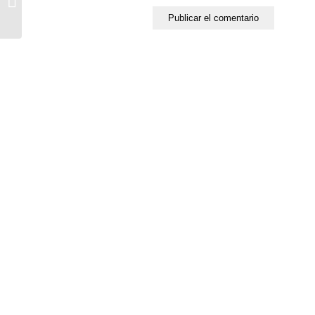
TRABAJO: LLEGÓ EL
OTOÑO