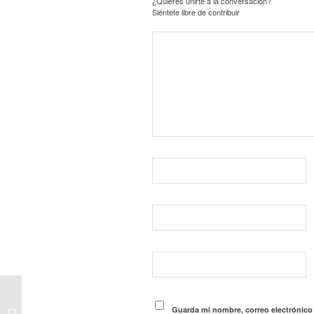
¿Quieres unirte a la conversación?
Siéntete libre de contribuir
CAMBIO DE
ESTACIÓN EN EL
Guarda mi nombre, correo electrónico