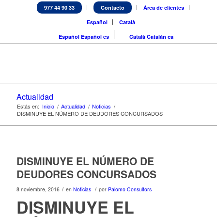
977 44 90 33
Contacto
Área de clientes
Español
Català
Español
Español
es
Català
Catalán
ca
Actualidad
Estás en:
Inicio
/
Actualidad
/
Noticias
/
DISMINUYE EL NÚMERO DE DEUDORES CONCURSADOS
DISMINUYE EL NÚMERO DE
DEUDORES CONCURSADOS
/
/
8 noviembre, 2016
en
Noticias
por
Palomo Consultors
DISMINUYE EL