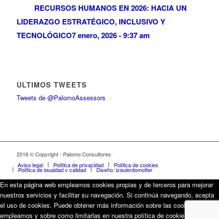
RECURSOS HUMANOS EN 2026: HACIA UN
LIDERAZGO ESTRATÉGICO, INCLUSIVO Y
TECNOLÓGICO
7 enero, 2026 - 9:37 am
ÚLTIMOS TWEETS
Tweets de @PalomoAssessors
2016 © Copyright - Palomo Consultores
Aviso legal
Política de privacidad
Política de cookies
Política de igualdad y calidad
Diseño: izquierdomotter
En esta página web empleamos cookies propias y de terceros para mejorar
nuestros servicios y facilitar su navegación. Si continúa navegando, acepta
el uso de cookies. Puede obtener más información sobre las cookies que
empleamos y sobre como limitarlas en nuestra política de cookies.