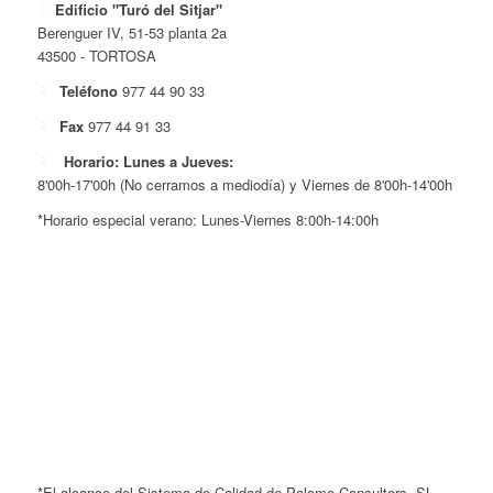
Edificio "Turó del Sitjar"
Berenguer IV, 51-53 planta 2a
43500 - TORTOSA
Teléfono
977 44 90 33
Fax
977 44 91 33
Horario: Lunes a Jueves:
8'00h-17'00h (No cerramos a mediodía) y Viernes de 8'00h-14'00h
*Horario especial verano: Lunes-Viernes 8:00h-14:00h
*El alcance del Sistema de Calidad de Palomo Consultors, SL