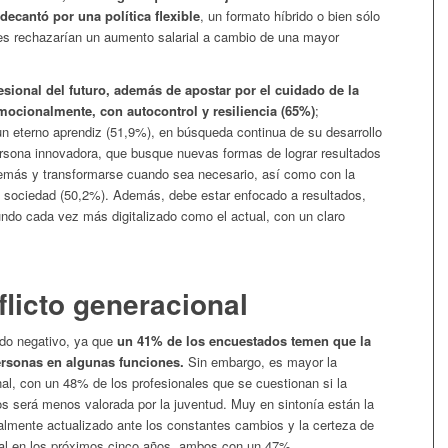
decantó por una política flexible
, un formato híbrido o bien sólo
les rechazarían un aumento salarial a cambio de una mayor
fesional del futuro, además de apostar por el cuidado de la
mocionalmente, con autocontrol y resiliencia (65%)
;
un eterno aprendiz (51,9%), en búsqueda continua de su desarrollo
ersona innovadora, que busque nuevas formas de lograr resultados
demás y transformarse cuando sea necesario, así como con la
a sociedad (50,2%). Además, debe estar enfocado a resultados,
mundo cada vez más digitalizado como el actual, con un claro
flicto generacional
ado negativo, ya que
un 41% de los encuestados temen que la
ersonas en algunas funciones.
Sin embargo, es mayor la
nal, con un 48% de los profesionales que se cuestionan si la
os será menos valorada por la juventud. Muy en sintonía están la
lmente actualizado ante los constantes cambios y la certeza de
ral en los próximos cinco años, ambos con un 47%.