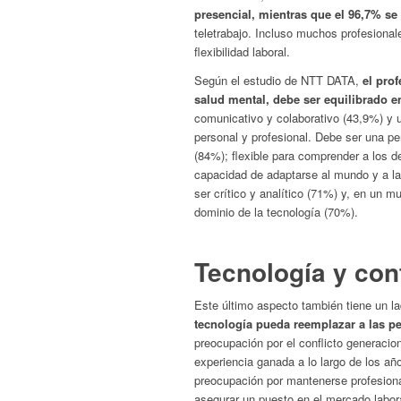
presencial, mientras que el 96,7% se 
teletrabajo. Incluso muchos profesiona
flexibilidad laboral.
Según el estudio de NTT DATA,
el pro
salud mental, debe ser equilibrado e
comunicativo y colaborativo (43,9%) y 
personal y profesional. Debe ser una p
(84%); flexible para comprender a los 
capacidad de adaptarse al mundo y a l
ser crítico y analítico (71%) y, en un 
dominio de la tecnología (70%).
Tecnología y con
Este último aspecto también tiene un l
tecnología pueda reemplazar a las p
preocupación por el conflicto generacio
experiencia ganada a lo largo de los añ
preocupación por mantenerse profesiona
asegurar un puesto en el mercado labo