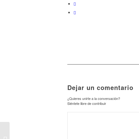
Dejar un comentario
¿Quieres unirte a la conversación?
Siéntete libre de contribuir
INFORMACIÓ
D’INTERÈS-