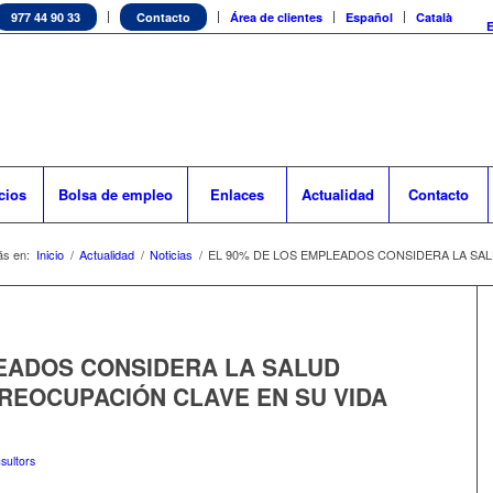
977 44 90 33
Contacto
Área de clientes
Español
Català
cios
Bolsa de empleo
Enlaces
Actualidad
Contacto
ás en:
Inicio
/
Actualidad
/
Noticias
/
EL 90% DE LOS EMPLEADOS CONSIDERA LA SA
LEADOS CONSIDERA LA SALUD
REOCUPACIÓN CLAVE EN SU VIDA
sultors