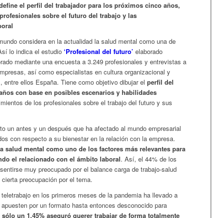
define el perfil del trabajador para los próximos cinco años,
rofesionales sobre el futuro del trabajo y las
boral
 mundo considera en la actualidad la salud mental como una de
sí lo indica el estudio
‘Profesional del futuro’
elaborado
borado mediante una encuesta a 3.249 profesionales y entrevistas a
empresas, así como especialistas en cultura organizacional y
entre ellos España. Tiene como objetivo dibujar el
perfil del
 años con base en posibles escenarios y habilidades
mientos de los profesionales sobre el trabajo del futuro y sus
to un antes y un después que ha afectado al mundo empresarial
ados con respecto a su bienestar en la relación con la empresa.
la salud mental como uno de los factores más relevantes para
ndo el relacionado con el ámbito laboral
. Así, el 44% de los
 sentirse muy preocupado por el balance carga de trabajo-salud
cierta preocupación por el tema.
 teletrabajo en los primeros meses de la pandemia ha llevado a
es apuesten por un formato hasta entonces desconocido para
s
sólo un 1,45% aseguró querer trabajar de forma totalmente