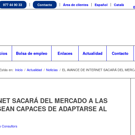
977 44 90 33
Contacto
Área de clientes
Español
Català
cios
Bolsa de empleo
Enlaces
Actualidad
Contacto
Estás en:
Inicio
/
Actualidad
/
Noticias
/
EL AVANCE DE INTERNET SACARÁ DEL MERCA
NET SACARÁ DEL MERCADO A LAS
SEAN CAPACES DE ADAPTARSE AL
 Consultors