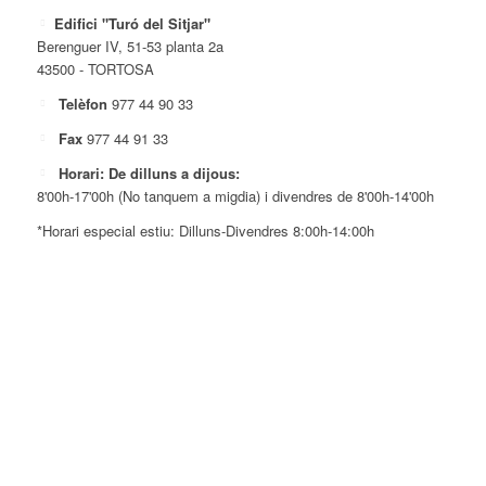
Edifici "Turó del Sitjar"
Berenguer IV, 51-53 planta 2a
43500 - TORTOSA
Telèfon
977 44 90 33
Fax
977 44 91 33
Horari: De dilluns a dijous:
8'00h-17'00h (No tanquem a migdia) i divendres de 8'00h-14'00h
*Horari especial estiu: Dilluns-Divendres 8:00h-14:00h