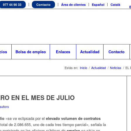
977 44 90 33
Contacto
Área de clientes
Español
Català
cios
Bolsa de empleo
Enlaces
Actualidad
Contacto
Estás en:
Inicio
/
Actualidad
/
Noticias
/
EL 
RO EN EL MES DE JULIO
ultors
lio
«se ve eclipsada por el
elevado volumen de contratos
total de 2.086.655, uno de cada tres tiempo parcial», señala la
registrado en las oficinas públicas de
empleo
se sitúa en