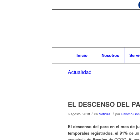
Inicio
Nosotros
Servi
Actualidad
EL DESCENSO DEL PA
/
/
6 agosto, 2018
en
Noticias
por
Palomo Cons
El descenso del paro en el mes de ju
temporales registrados, el 91%
de un 
secretaria de
Empleo
de CCOO. El paro 