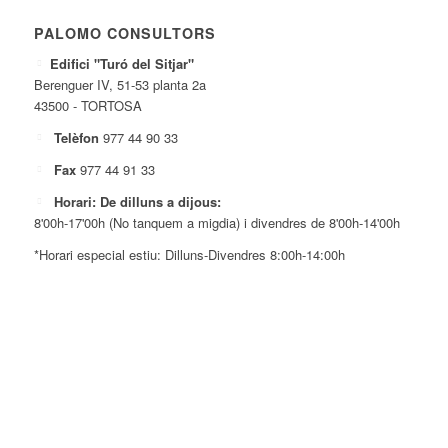
PALOMO CONSULTORS
Edifici "Turó del Sitjar"
Berenguer IV, 51-53 planta 2a
43500 - TORTOSA
Telèfon
977 44 90 33
Fax
977 44 91 33
Horari: De dilluns a dijous:
8'00h-17'00h (No tanquem a migdia) i divendres de 8'00h-14'00h
*Horari especial estiu: Dilluns-Divendres 8:00h-14:00h