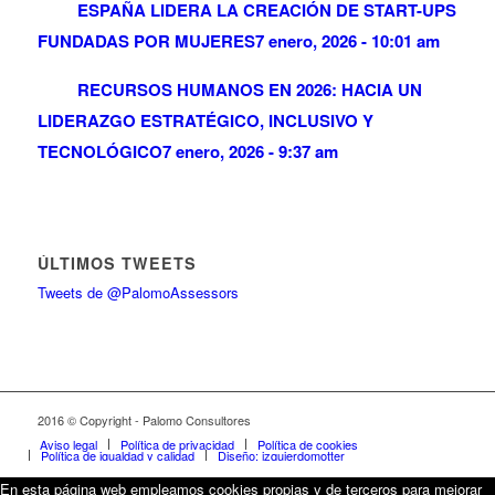
ESPAÑA LIDERA LA CREACIÓN DE START-UPS
FUNDADAS POR MUJERES
7 enero, 2026 - 10:01 am
RECURSOS HUMANOS EN 2026: HACIA UN
LIDERAZGO ESTRATÉGICO, INCLUSIVO Y
TECNOLÓGICO
7 enero, 2026 - 9:37 am
ÚLTIMOS TWEETS
Tweets de @PalomoAssessors
2016 © Copyright - Palomo Consultores
Aviso legal
Política de privacidad
Política de cookies
Política de igualdad y calidad
Diseño: izquierdomotter
En esta página web empleamos cookies propias y de terceros para mejorar