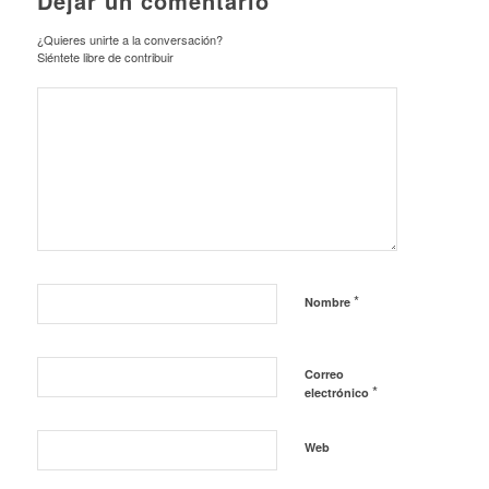
Dejar un comentario
¿Quieres unirte a la conversación?
Siéntete libre de contribuir
*
Nombre
Correo
*
electrónico
Web