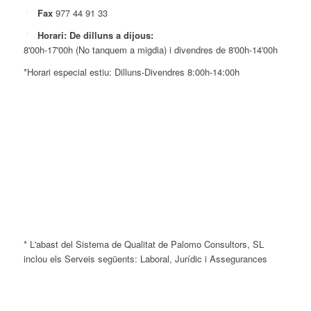
Fax
977 44 91 33
Horari: De dilluns a dijous:
8'00h-17'00h (No tanquem a migdia) i divendres de 8'00h-14'00h
*Horari especial estiu: Dilluns-Divendres 8:00h-14:00h
* L'abast del Sistema de Qualitat de Palomo Consultors, SL
inclou els Serveis següents: Laboral, Jurídic i Assegurances