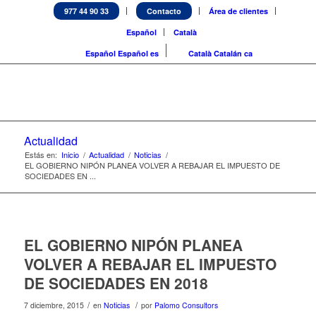
977 44 90 33
Contacto
Área de clientes
Español
Català
Español
Español
es
Català
Catalán
ca
Actualidad
Estás en:
Inicio
/
Actualidad
/
Noticias
/
EL GOBIERNO NIPÓN PLANEA VOLVER A REBAJAR EL IMPUESTO DE
SOCIEDADES EN ...
EL GOBIERNO NIPÓN PLANEA
VOLVER A REBAJAR EL IMPUESTO
DE SOCIEDADES EN 2018
/
/
7 diciembre, 2015
en
Noticias
por
Palomo Consultors