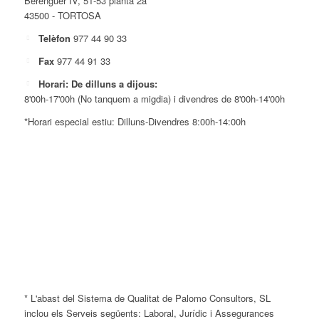
Berenguer IV, 51-53 planta 2a
43500 - TORTOSA
Telèfon
977 44 90 33
Fax
977 44 91 33
Horari: De dilluns a dijous:
8'00h-17'00h (No tanquem a migdia) i divendres de 8'00h-14'00h
*Horari especial estiu: Dilluns-Divendres 8:00h-14:00h
* L'abast del Sistema de Qualitat de Palomo Consultors, SL
inclou els Serveis següents: Laboral, Jurídic i Assegurances