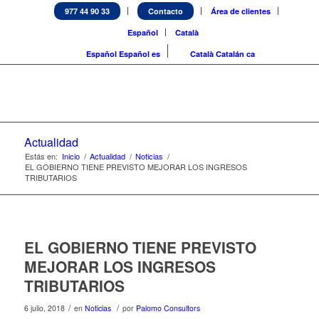
977 44 90 33
Contacto
Área de clientes
Español
Català
Español
Español
es
Català
Catalán
ca
Actualidad
Estás en:
Inicio
/
Actualidad
/
Noticias
/
EL GOBIERNO TIENE PREVISTO MEJORAR LOS INGRESOS
TRIBUTARIOS
EL GOBIERNO TIENE PREVISTO
MEJORAR LOS INGRESOS
TRIBUTARIOS
/
/
6 julio, 2018
en
Noticias
por
Palomo Consultors