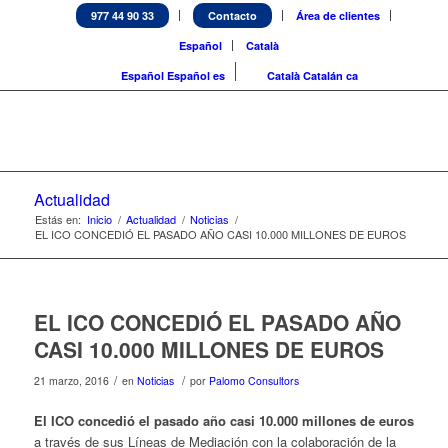
977 44 90 33
Contacto
Área de clientes
Español
Català
Español
Español
es
Català
Catalán
ca
Actualidad
Estás en:
Inicio
/
Actualidad
/
Noticias
/
EL ICO CONCEDIÓ EL PASADO AÑO CASI 10.000 MILLONES DE EUROS
EL ICO CONCEDIÓ EL PASADO AÑO
CASI 10.000 MILLONES DE EUROS
/
/
21 marzo, 2016
en
Noticias
por
Palomo Consultors
El ICO concedió el pasado año casi 10.000 millones de euros
a través de sus Líneas de Mediación con la colaboración de la