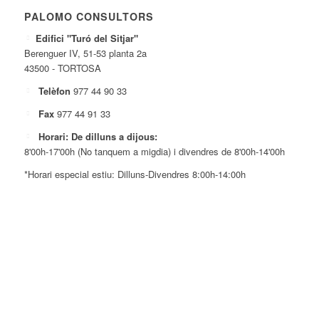
PALOMO CONSULTORS
Edifici "Turó del Sitjar"
Berenguer IV, 51-53 planta 2a
43500 - TORTOSA
Telèfon
977 44 90 33
Fax
977 44 91 33
Horari: De dilluns a dijous:
8'00h-17'00h (No tanquem a migdia) i divendres de 8'00h-14'00h
*Horari especial estiu: Dilluns-Divendres 8:00h-14:00h