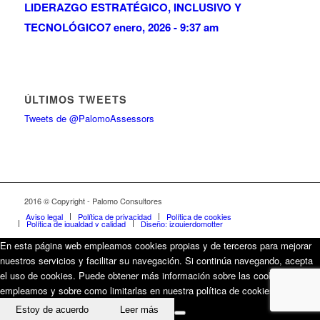
LIDERAZGO ESTRATÉGICO, INCLUSIVO Y
TECNOLÓGICO
7 enero, 2026 - 9:37 am
ÚLTIMOS TWEETS
Tweets de @PalomoAssessors
2016 © Copyright - Palomo Consultores
Aviso legal
Política de privacidad
Política de cookies
Política de igualdad y calidad
Diseño: izquierdomotter
En esta página web empleamos cookies propias y de terceros para mejorar
nuestros servicios y facilitar su navegación. Si continúa navegando, acepta
el uso de cookies. Puede obtener más información sobre las cookies que
empleamos y sobre como limitarlas en nuestra política de cookies.
Estoy de acuerdo
Leer más