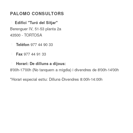
PALOMO CONSULTORS
Edifici "Turó del Sitjar"
Berenguer IV, 51-53 planta 2a
43500 - TORTOSA
Telèfon
977 44 90 33
Fax
977 44 91 33
Horari: De dilluns a dijous:
8'00h-17'00h (No tanquem a migdia) i divendres de 8'00h-14'00h
*Horari especial estiu: Dilluns-Divendres 8:00h-14:00h