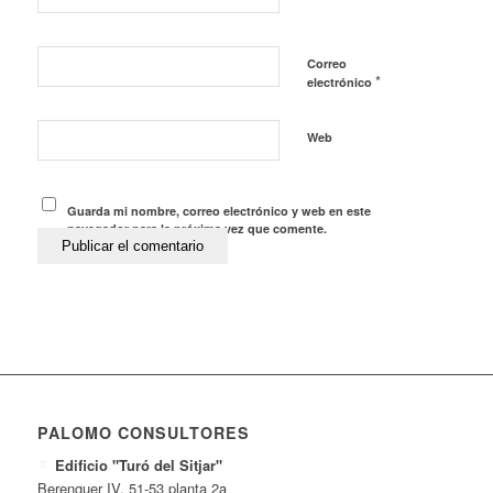
Correo
*
electrónico
Web
Guarda mi nombre, correo electrónico y web en este
navegador para la próxima vez que comente.
PALOMO CONSULTORES
Edificio "Turó del Sitjar"
Berenguer IV, 51-53 planta 2a