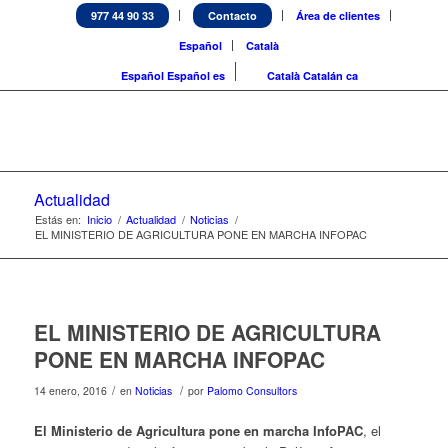
977 44 90 33
Contacto
Área de clientes
Español
Català
Español
Español
es
Català
Catalán
ca
Actualidad
Estás en:
Inicio
/
Actualidad
/
Noticias
/
EL MINISTERIO DE AGRICULTURA PONE EN MARCHA INFOPAC
EL MINISTERIO DE AGRICULTURA
PONE EN MARCHA INFOPAC
/
/
14 enero, 2016
en
Noticias
por
Palomo Consultors
El Ministerio de Agricultura pone en marcha InfoPAC
, el