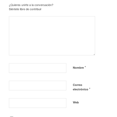
¿Quieres unirte a la conversación?
Siéntete libre de contribuir
*
Nombre
Correo
*
electrónico
Web