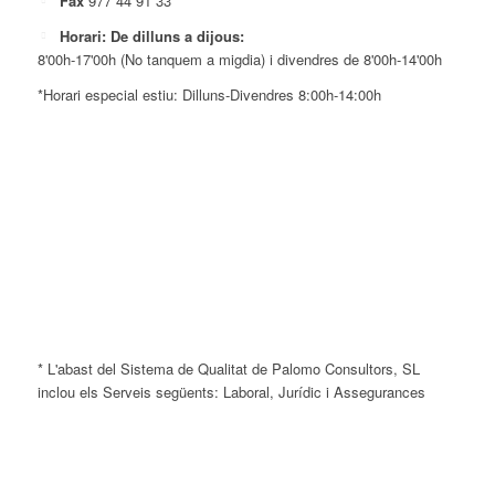
Fax
977 44 91 33
Horari: De dilluns a dijous:
8'00h-17'00h (No tanquem a migdia) i divendres de 8'00h-14'00h
*Horari especial estiu: Dilluns-Divendres 8:00h-14:00h
* L'abast del Sistema de Qualitat de Palomo Consultors, SL
inclou els Serveis següents: Laboral, Jurídic i Assegurances