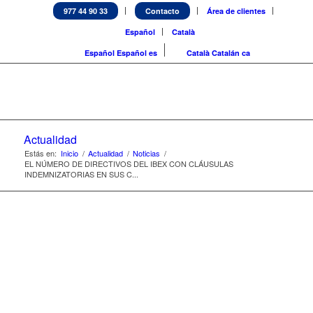
977 44 90 33
Contacto
Área de clientes
Español
Català
Español
Español
es
Català
Catalán
ca
Actualidad
Estás en:
Inicio
/
Actualidad
/
Noticias
/
EL NÚMERO DE DIRECTIVOS DEL IBEX CON CLÁUSULAS
INDEMNIZATORIAS EN SUS C...