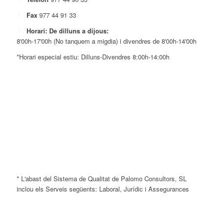
Fax
977 44 91 33
Horari: De dilluns a dijous:
8'00h-17'00h (No tanquem a migdia) i divendres de 8'00h-14'00h
*Horari especial estiu: Dilluns-Divendres 8:00h-14:00h
* L'abast del Sistema de Qualitat de Palomo Consultors, SL
inclou els Serveis següents: Laboral, Jurídic i Assegurances