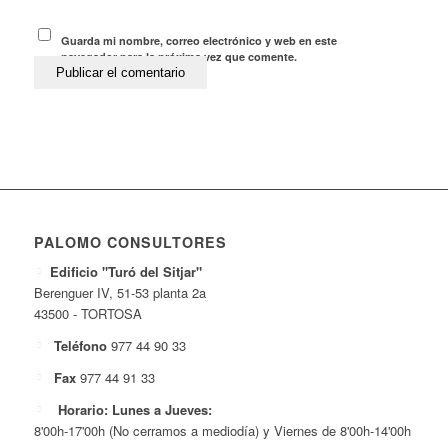
Guarda mi nombre, correo electrónico y web en este
navegador para la próxima vez que comente.
PALOMO CONSULTORES
Edificio "Turó del Sitjar"
Berenguer IV, 51-53 planta 2a
43500 - TORTOSA
Teléfono
977 44 90 33
Fax
977 44 91 33
Horario: Lunes a Jueves:
8'00h-17'00h (No cerramos a mediodía) y Viernes de 8'00h-14'00h