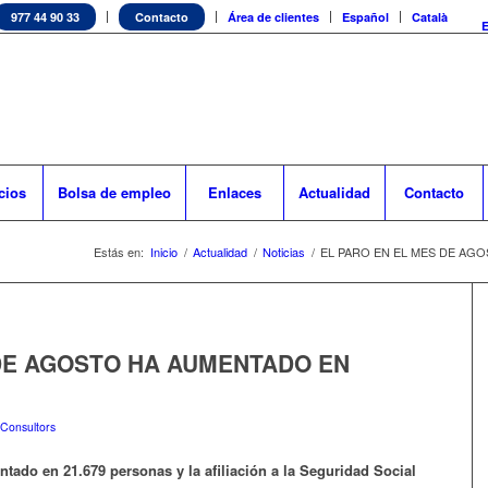
977 44 90 33
Contacto
Área de clientes
Español
Català
cios
Bolsa de empleo
Enlaces
Actualidad
Contacto
Estás en:
Inicio
/
Actualidad
/
Noticias
/
EL PARO EN EL MES DE AG
 DE AGOSTO HA AUMENTADO EN
Consultors
ntado en 21.679 personas
y la afiliación a la Seguridad Social