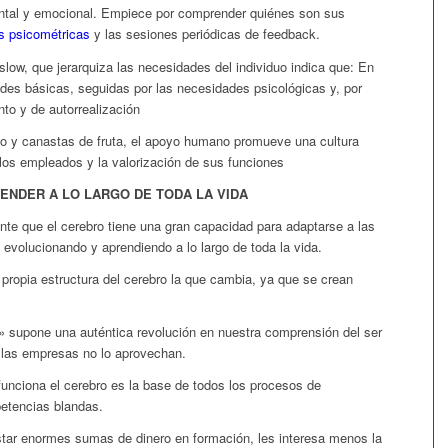
ntal y emocional. Empiece por comprender quiénes son sus
s psicométricas
y las sesiones periódicas de feedback.
ow, que jerarquiza las necesidades del individuo indica que: En
ades básicas, seguidas por las necesidades psicológicas y, por
to y de autorrealización
lo y canastas de fruta, el apoyo humano promueve una cultura
 los empleados y la valorización de sus funciones
ENDER A LO LARGO DE TODA LA VIDA
te que el cerebro tiene una gran capacidad para adaptarse a las
 evolucionando y aprendiendo a lo largo de toda la vida.
a propia estructura del cerebro la que cambia, ya que se crean
l» supone una auténtica revolución en nuestra comprensión del ser
 las empresas no lo aprovechan.
unciona el cerebro es la base de todos los procesos de
petencias blandas.
tar enormes sumas de dinero en formación, les interesa menos la