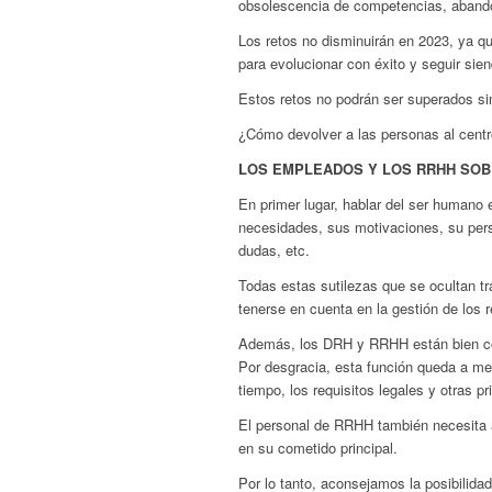
obsolescencia de competencias, abandon
Los retos no disminuirán en 2023, ya q
para evolucionar con éxito y seguir sie
Estos retos no podrán ser superados sin
¿Cómo devolver a las personas al cent
LOS EMPLEADOS Y LOS RRHH SO
En primer lugar, hablar del ser humano 
necesidades, sus motivaciones, su per
dudas, etc.
Todas estas sutilezas que se ocultan t
tenerse en cuenta en la gestión de los
Además, los DRH y RRHH están bien con
Por desgracia, esta función queda a men
tiempo, los requisitos legales y otras pr
El personal de RRHH también necesita 
en su cometido principal.
Por lo tanto, aconsejamos la posibilid