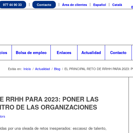
977 44 90 33
Contacto
Área de clientes
Español
Català
cios
Bolsa de empleo
Enlaces
Actualidad
Contacto
Estás en:
Inicio
/
Actualidad
/
Blog
/
EL PRINCIPAL RETO DE RRHH PARA 2023: 
DE RRHH PARA 2023: PONER LAS
NTRO DE LAS ORGANIZACIONES
tors
das por una oleada de retos inesperados: escasez de talento,