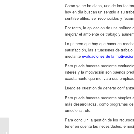
Como ya se ha dicho, uno de los factor
hoy en día buscan un sentido a su traba
sentirse útiles, ser reconocidos y rec
Por tanto, la aplicación de una política
mejorar el ambiente de trabajo y aumen
Lo primero que hay que hacer es recaba
satisfacción, las situaciones de trabaj
mediante
evaluaciones de la motivació
Esto puede hacerse mediante evaluacio
interés y la motivación son buenos pred
exactamente qué motiva a sus emplead
Luego es cuestión de generar confianza
Esto puede hacerse mediante simples e
más desarrolladas, como programas de g
emocional, etc.
Para concluir, la gestión de los recur
CUOTA DE RESERVA
tener en cuenta las necesidades, emoci
DEL 2% PARA