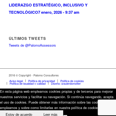
LIDERAZGO ESTRATÉGICO, INCLUSIVO Y
TECNOLÓGICO
7 enero, 2026 - 9:37 am
ÚLTIMOS TWEETS
Tweets de @PalomoAssessors
2016 © Copyright - Palomo Consultores
Aviso legal
Política de privacidad
Política de cookies
Política de igualdad y calidad
Diseño: izquierdomotter
En esta página web empleamos cookies propias y de terceros para mejorar
nuestros servicios y facilitar su navegación. Si continúa navegando, acepta
el uso de cookies. Puede obtener más información sobre las cookies que
empleamos y sobre como limitarlas en nuestra política de cookies.
Estoy de acuerdo
Leer más