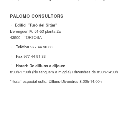
PALOMO CONSULTORS
Edifici "Turó del Sitjar"
Berenguer IV, 51-53 planta 2a
43500 - TORTOSA
Telèfon
977 44 90 33
Fax
977 44 91 33
Horari: De dilluns a dijous:
8'00h-17'00h (No tanquem a migdia) i divendres de 8'00h-14'00h
*Horari especial estiu: Dilluns-Divendres 8:00h-14:00h