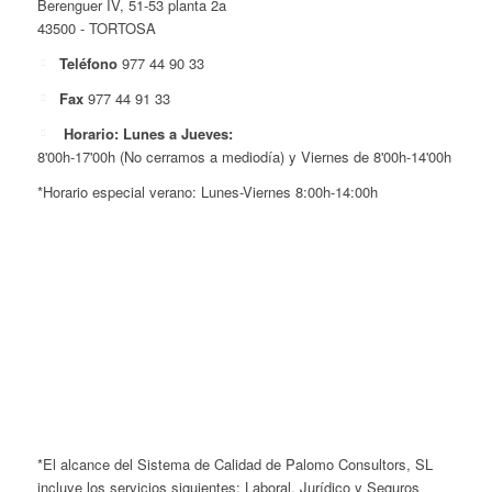
Berenguer IV, 51-53 planta 2a
43500 - TORTOSA
Teléfono
977 44 90 33
Fax
977 44 91 33
Horario: Lunes a Jueves:
8'00h-17'00h (No cerramos a mediodía) y Viernes de 8'00h-14'00h
*Horario especial verano: Lunes-Viernes 8:00h-14:00h
*El alcance del Sistema de Calidad de Palomo Consultors, SL
incluye los servicios siguientes: Laboral, Jurídico y Seguros