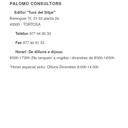
PALOMO CONSULTORS
Edifici "Turó del Sitjar"
Berenguer IV, 51-53 planta 2a
43500 - TORTOSA
Telèfon
977 44 90 33
Fax
977 44 91 33
Horari: De dilluns a dijous:
8'00h-17'00h (No tanquem a migdia) i divendres de 8'00h-14'00h
*Horari especial estiu: Dilluns-Divendres 8:00h-14:00h