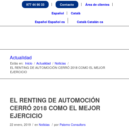
977 44 90 33
Contacto
Área de clientes
Español
Català
Español
Español
es
Català
Catalán
ca
Actualidad
Estás en:
Inicio
/
Actualidad
/
Noticias
/
EL RENTING DE AUTOMOCIÓN CERRÓ 2018 COMO EL MEJOR
EJERCICIO
EL RENTING DE AUTOMOCIÓN
CERRÓ 2018 COMO EL MEJOR
EJERCICIO
/
/
22 enero, 2019
en
Noticias
por
Palomo Consultors