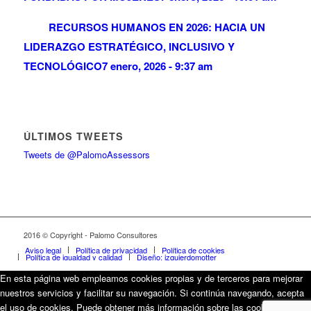
RECURSOS HUMANOS EN 2026: HACIA UN
LIDERAZGO ESTRATÉGICO, INCLUSIVO Y
TECNOLÓGICO
7 enero, 2026 - 9:37 am
ÚLTIMOS TWEETS
Tweets de @PalomoAssessors
2016 © Copyright - Palomo Consultores
Aviso legal
Política de privacidad
Política de cookies
Política de igualdad y calidad
Diseño: izquierdomotter
En esta página web empleamos cookies propias y de terceros para mejorar
nuestros servicios y facilitar su navegación. Si continúa navegando, acepta
el uso de cookies. Puede obtener más información sobre las cookies que