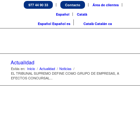
977 44 90 33
Contacto
Área de clientes
Español
Català
Español
Español
es
Català
Catalán
ca
Actualidad
Estás en:
Inicio
/
Actualidad
/
Noticias
/
EL TRIBUNAL SUPREMO DEFINE COMO GRUPO DE EMPRESAS, A
EFECTOS CONCURSAL...