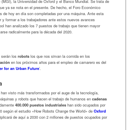
 (MGI), la Universidad de Oxford y el Banco Mundial. Se trata de
 que ya se nota en el presente. De hecho, el Foro Económico
as de hoy en día son completadas por una máquina. Ante esta
ar y formar a los trabajadores ante estos nuevos avances
l han analizado los 7 puestos de trabajo que tienen mayor
marse radicalmente para la década del 2020.
 serán los
robots
los que nos sirvan la comida en los
zación
en los próximos años para el empleo de camarero es del
er for an Urban Future
’.
a
 han visto más transformados por el auge de la tecnología,
 máquinas y robots que hacen el trabajo de humanos en
cadenas
madamente
400.000 puestos industriales
han sido ocupados por
00 según el estudio «How Robots Change the World» de
Oxford
iplicará de aquí a 2030 con 2 millones de puestos ocupados por