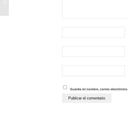
CONSULTORS, SL US
DESITGEM UN ANY
PLE D’ÈXITS...
Guarda mi nombre, correo electrónico