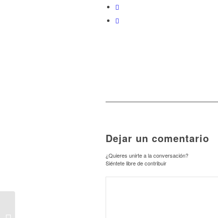
Dejar un comentario
¿Quieres unirte a la conversación?
Siéntete libre de contribuir
TOT L’EQUIP DE
PALOMO