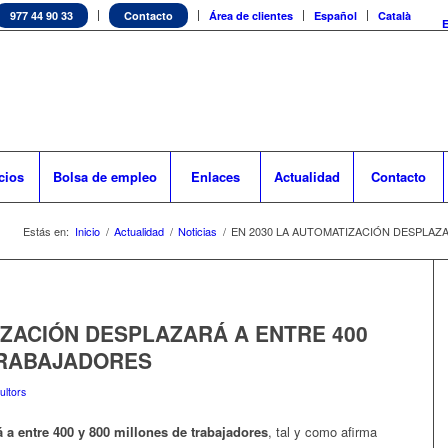
977 44 90 33
Contacto
Área de clientes
Español
Català
cios
Bolsa de empleo
Enlaces
Actualidad
Contacto
Estás en:
Inicio
/
Actualidad
/
Noticias
/
EN 2030 LA AUTOMATIZACIÓN DESPLAZAR
IZACIÓN DESPLAZARÁ A ENTRE 400
TRABAJADORES
ltors
 a entre 400 y 800 millones de trabajadores
, tal y como afirma