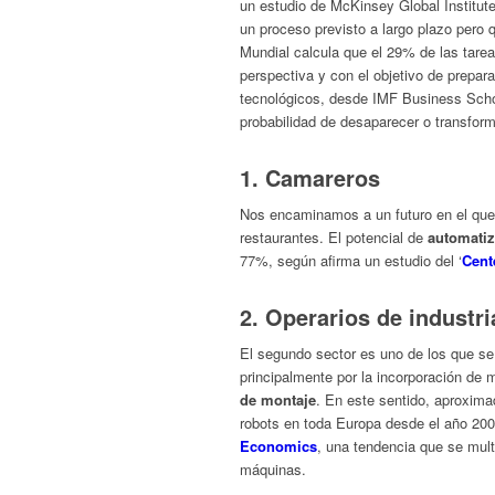
un estudio de McKinsey Global Institute
un proceso previsto a largo plazo pero
Mundial calcula que el 29% de las tare
perspectiva y con el objetivo de prepar
tecnológicos, desde IMF Business Schoo
probabilidad de desaparecer o transfor
1. Camareros
Nos encaminamos a un futuro en el que
restaurantes. El potencial de
automati
77%, según afirma un estudio del ‘
Cent
2. Operarios de industri
El segundo sector es uno de los que se
principalmente por la incorporación de
de montaje
. En este sentido, aproxi
robots en toda Europa desde el año 20
Economics
, una tendencia que se mult
máquinas.