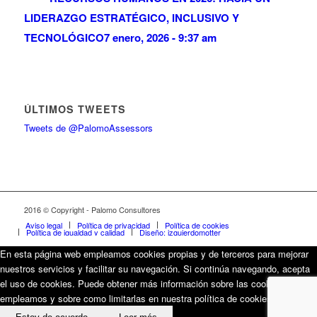
LIDERAZGO ESTRATÉGICO, INCLUSIVO Y
TECNOLÓGICO
7 enero, 2026 - 9:37 am
ÚLTIMOS TWEETS
Tweets de @PalomoAssessors
2016 © Copyright - Palomo Consultores
Aviso legal
Política de privacidad
Política de cookies
Política de igualdad y calidad
Diseño: izquierdomotter
En esta página web empleamos cookies propias y de terceros para mejorar
nuestros servicios y facilitar su navegación. Si continúa navegando, acepta
el uso de cookies. Puede obtener más información sobre las cookies que
empleamos y sobre como limitarlas en nuestra política de cookies.