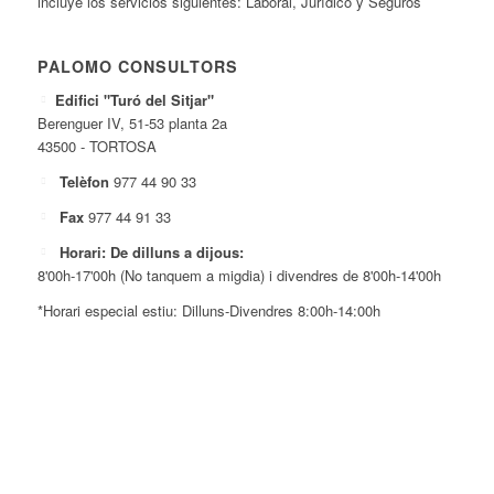
incluye los servicios siguientes: Laboral, Jurídico y Seguros
PALOMO CONSULTORS
Edifici "Turó del Sitjar"
Berenguer IV, 51-53 planta 2a
43500 - TORTOSA
Telèfon
977 44 90 33
Fax
977 44 91 33
Horari: De dilluns a dijous:
8'00h-17'00h (No tanquem a migdia) i divendres de 8'00h-14'00h
*Horari especial estiu: Dilluns-Divendres 8:00h-14:00h