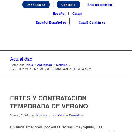
977 44 90 33
Contacto
Área de clientes
Español
Català
Español
Español
es
Català
Catalán
ca
Actualidad
Estás en:
Inicio
/
Actualidad
/
Noticias
/
ERTES Y CONTRATACIÓN TEMPORADA DE VERANO
ERTES Y CONTRATACIÓN
TEMPORADA DE VERANO
/
/
5 junio, 2020
en
Noticias
por
Palomo Consultors
En años anteriores, por estas fechas (mayo-junio), las