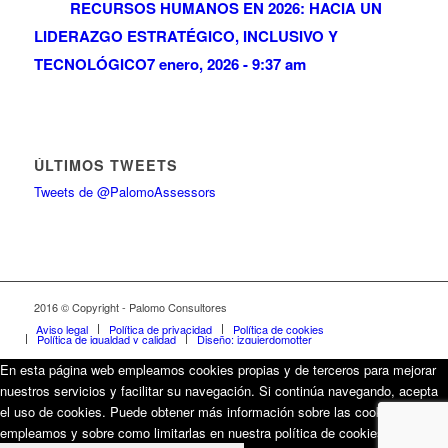
RECURSOS HUMANOS EN 2026: HACIA UN
LIDERAZGO ESTRATÉGICO, INCLUSIVO Y
TECNOLÓGICO
7 enero, 2026 - 9:37 am
ÚLTIMOS TWEETS
Tweets de @PalomoAssessors
2016 © Copyright - Palomo Consultores
Aviso legal
Política de privacidad
Política de cookies
Política de igualdad y calidad
Diseño: izquierdomotter
En esta página web empleamos cookies propias y de terceros para mejorar
nuestros servicios y facilitar su navegación. Si continúa navegando, acepta
el uso de cookies. Puede obtener más información sobre las cookies que
empleamos y sobre como limitarlas en nuestra política de cookies.