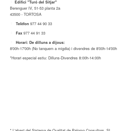
Edifici "Turó del Sitjar"
Berenguer IV, 51-53 planta 2a
43500 - TORTOSA
Telèfon
977 44 90 33
Fax
977 44 91 33
Horari: De dilluns a dijous:
8'00h-17'00h (No tanquem a migdia) i divendres de 8'00h-14'00h
*Horari especial estiu: Dilluns-Divendres 8:00h-14:00h
* L'abast del Sistema de Qualitat de Palomo Consultors, SL