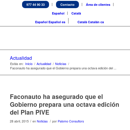
977 44 90 33
Contacto
Área de clientes
Español
Català
Español
Español
es
Català
Catalán
ca
Actualidad
Estás en:
Inicio
/
Actualidad
/
Noticias
/
Faconauto ha asegurado que el Gobierno prepara una octava edición del ...
Faconauto ha asegurado que el
Gobierno prepara una octava edición
del Plan PIVE
/
/
28 abril, 2015
en
Noticias
por
Palomo Consultors