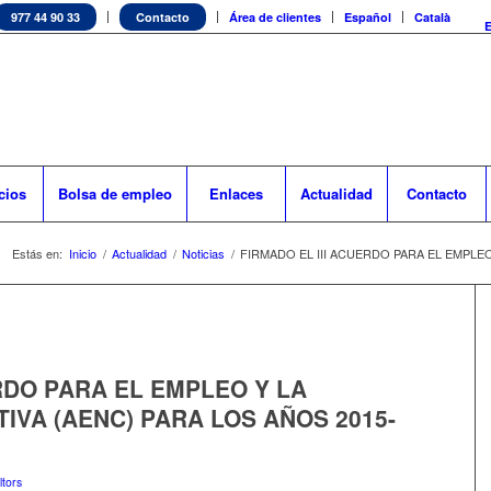
977 44 90 33
Contacto
Área de clientes
Español
Català
cios
Bolsa de empleo
Enlaces
Actualidad
Contacto
Estás en:
Inicio
/
Actualidad
/
Noticias
/
FIRMADO EL III ACUERDO PARA EL EMPLEO
ERDO PARA EL EMPLEO Y LA
IVA (AENC) PARA LOS AÑOS 2015-
tors