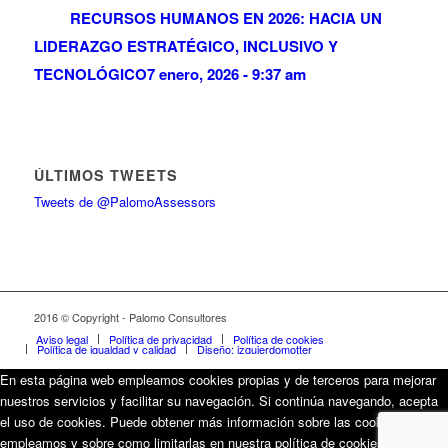
RECURSOS HUMANOS EN 2026: HACIA UN
LIDERAZGO ESTRATÉGICO, INCLUSIVO Y
TECNOLÓGICO
7 enero, 2026 - 9:37 am
ÚLTIMOS TWEETS
Tweets de @PalomoAssessors
2016 © Copyright - Palomo Consultores
Aviso legal
Política de privacidad
Política de cookies
Política de igualdad y calidad
Diseño: izquierdomotter
En esta página web empleamos cookies propias y de terceros para mejorar
nuestros servicios y facilitar su navegación. Si continúa navegando, acepta
el uso de cookies. Puede obtener más información sobre las cookies que
empleamos y sobre como limitarlas en nuestra política de cookies.