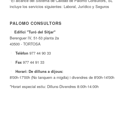
*El alcance del Sistema de Calidad de Palomo Consultors, SL
incluye los servicios siguientes: Laboral, Jurídico y Seguros
PALOMO CONSULTORS
Edifici "Turó del Sitjar"
Berenguer IV, 51-53 planta 2a
43500 - TORTOSA
Telèfon
977 44 90 33
Fax
977 44 91 33
Horari: De dilluns a dijous:
8'00h-17'00h (No tanquem a migdia) i divendres de 8'00h-14'00h
*Horari especial estiu: Dilluns-Divendres 8:00h-14:00h