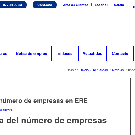
977 44 90 33
Contacto
Área de clientes
Español
Català
cios
Bolsa de empleo
Enlaces
Actualidad
Contacto
Estás en:
Inicio
/
Actualidad
/
Noticias
/
Impo
l número de empresas en ERE
nsultors
da del número de empresas