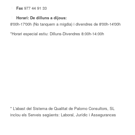
Fax
977 44 91 33
Horari: De dilluns a dijous:
8'00h-17'00h (No tanquem a migdia) i divendres de 8'00h-14'00h
*Horari especial estiu: Dilluns-Divendres 8:00h-14:00h
* L'abast del Sistema de Qualitat de Palomo Consultors, SL
inclou els Serveis següents: Laboral, Jurídic i Assegurances