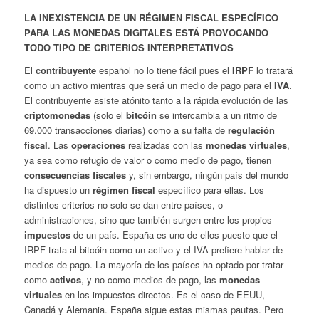
LA INEXISTENCIA DE UN RÉGIMEN FISCAL
ESPECÍFICO
PARA LAS MONEDAS DIGITALES ESTÁ PROVOCANDO
TODO TIPO DE CRITERIOS INTERPRETATIVOS
El
contribuyente
español no lo tiene fácil pues el
IRPF
lo tratará
como un activo mientras que será un medio de pago para el
IVA
.
El contribuyente asiste atónito tanto a la rápida evolución de las
criptomonedas
(solo el
bitcóin
se intercambia a un ritmo de
69.000 transacciones diarias) como a su falta de
regulación
fiscal
. Las
operaciones
realizadas con las
monedas virtuales
,
ya sea como refugio de valor o como medio de pago, tienen
consecuencias fiscales
y, sin embargo, ningún país del mundo
ha dispuesto un
régimen fiscal
específico para ellas. Los
distintos criterios no solo se dan entre países, o
administraciones, sino que también surgen entre los propios
impuestos
de un país. España es uno de ellos puesto que el
IRPF trata al bitcóin como un activo y el IVA prefiere hablar de
medios de pago. La mayoría de los países ha optado por tratar
como
activos
, y no como medios de pago, las
monedas
virtuales
en los impuestos directos. Es el caso de EEUU,
Canadá y Alemania. España sigue estas mismas pautas. Pero