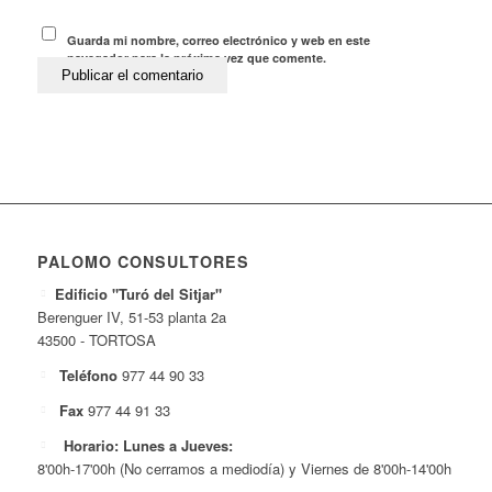
Guarda mi nombre, correo electrónico y web en este
navegador para la próxima vez que comente.
PALOMO CONSULTORES
Edificio "Turó del Sitjar"
Berenguer IV, 51-53 planta 2a
43500 - TORTOSA
Teléfono
977 44 90 33
Fax
977 44 91 33
Horario: Lunes a Jueves:
8'00h-17'00h (No cerramos a mediodía) y Viernes de 8'00h-14'00h