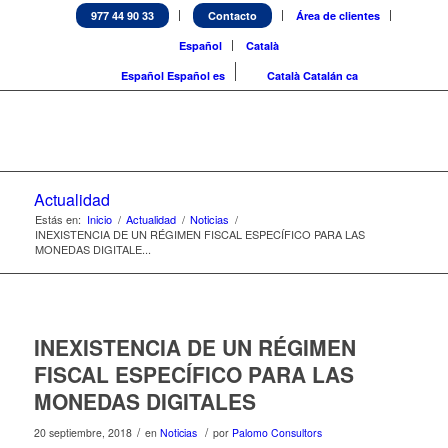
977 44 90 33
Contacto
Área de clientes
Español
Català
Español
Español
es
Català
Catalán
ca
Actualidad
Estás en:
Inicio
/
Actualidad
/
Noticias
/
INEXISTENCIA DE UN RÉGIMEN FISCAL ESPECÍFICO PARA LAS
MONEDAS DIGITALE...
INEXISTENCIA DE UN RÉGIMEN
FISCAL ESPECÍFICO PARA LAS
MONEDAS DIGITALES
/
/
20 septiembre, 2018
en
Noticias
por
Palomo Consultors