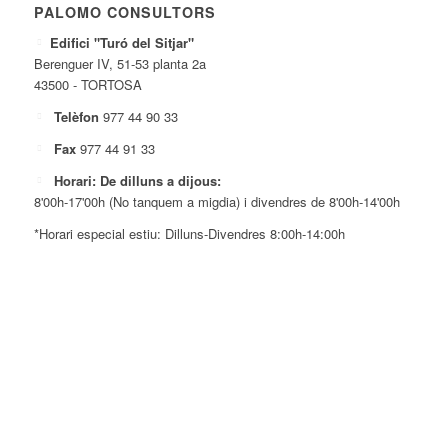
PALOMO CONSULTORS
Edifici "Turó del Sitjar"
Berenguer IV, 51-53 planta 2a
43500 - TORTOSA
Telèfon
977 44 90 33
Fax
977 44 91 33
Horari: De dilluns a dijous:
8'00h-17'00h (No tanquem a migdia) i divendres de 8'00h-14'00h
*Horari especial estiu: Dilluns-Divendres 8:00h-14:00h