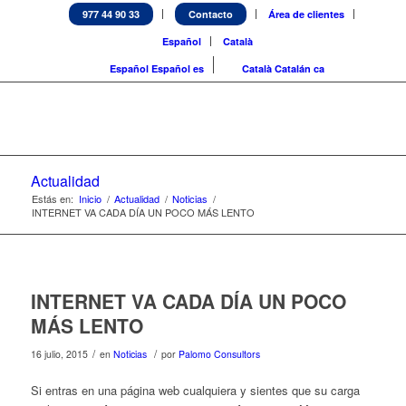
977 44 90 33
Contacto
Área de clientes
Español
Català
Español
Español
es
Català
Catalán
ca
Actualidad
Estás en:
Inicio
/
Actualidad
/
Noticias
/
INTERNET VA CADA DÍA UN POCO MÁS LENTO
INTERNET VA CADA DÍA UN POCO
MÁS LENTO
/
/
16 julio, 2015
en
Noticias
por
Palomo Consultors
Si entras en una página web cualquiera y sientes que su carga