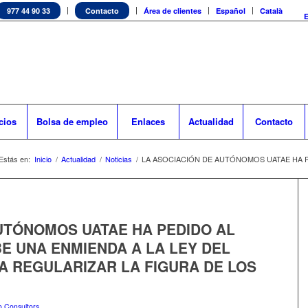
977 44 90 33
Contacto
Área de clientes
Español
Català
cios
Bolsa de empleo
Enlaces
Actualidad
Contacto
Estás en:
Inicio
/
Actualidad
/
Noticias
/
LA ASOCIACIÓN DE AUTÓNOMOS UATAE HA P
UTÓNOMOS UATAE HA PEDIDO AL
E UNA ENMIENDA A LA LEY DEL
A REGULARIZAR LA FIGURA DE LOS
 Consultors