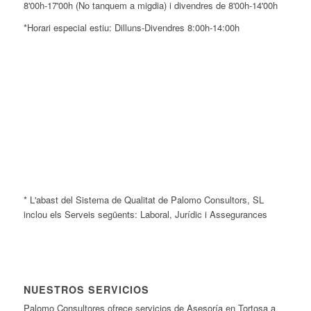
8'00h-17'00h (No tanquem a migdia) i divendres de 8'00h-14'00h
*Horari especial estiu: Dilluns-Divendres 8:00h-14:00h
* L'abast del Sistema de Qualitat de Palomo Consultors, SL
inclou els Serveis següents: Laboral, Jurídic i Assegurances
NUESTROS SERVICIOS
Palomo Consultores ofrece servicios de Asesoría en Tortosa a