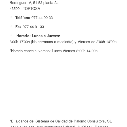
Berenguer IV, 51-53 planta 2a
43500 - TORTOSA
Teléfono
977 44 90 33
Fax
977 44 91 33
Horario: Lunes a Jueves:
8'00h-17'00h (No cerramos a mediodía) y Viernes de 8'00h-14'00h
*Horario especial verano: Lunes-Viernes 8:00h-14:00h
*El alcance del Sistema de Calidad de Palomo Consultors, SL
incluye los servicios siguientes: Laboral, Jurídico y Seguros