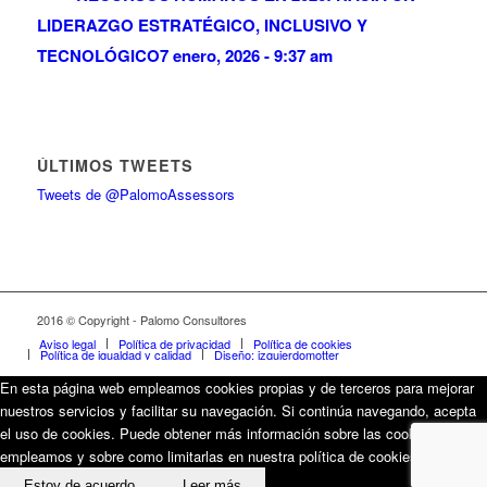
LIDERAZGO ESTRATÉGICO, INCLUSIVO Y
TECNOLÓGICO
7 enero, 2026 - 9:37 am
ÚLTIMOS TWEETS
Tweets de @PalomoAssessors
2016 © Copyright - Palomo Consultores
Aviso legal
Política de privacidad
Política de cookies
Política de igualdad y calidad
Diseño: izquierdomotter
En esta página web empleamos cookies propias y de terceros para mejorar
nuestros servicios y facilitar su navegación. Si continúa navegando, acepta
el uso de cookies. Puede obtener más información sobre las cookies que
empleamos y sobre como limitarlas en nuestra política de cookies.
Estoy de acuerdo
Leer más