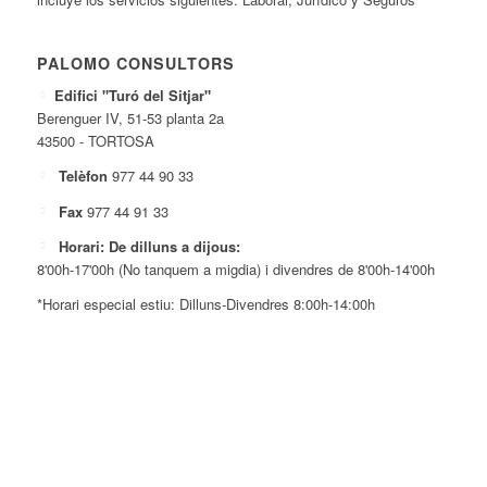
PALOMO CONSULTORS
Edifici "Turó del Sitjar"
Berenguer IV, 51-53 planta 2a
43500 - TORTOSA
Telèfon
977 44 90 33
Fax
977 44 91 33
Horari: De dilluns a dijous:
8'00h-17'00h (No tanquem a migdia) i divendres de 8'00h-14'00h
*Horari especial estiu: Dilluns-Divendres 8:00h-14:00h