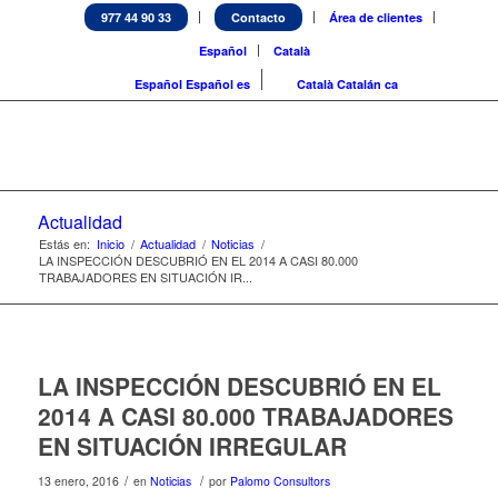
977 44 90 33
Contacto
Área de clientes
Español
Català
Español
Español
es
Català
Catalán
ca
Actualidad
Estás en:
Inicio
/
Actualidad
/
Noticias
/
LA INSPECCIÓN DESCUBRIÓ EN EL 2014 A CASI 80.000
TRABAJADORES EN SITUACIÓN IR...
LA INSPECCIÓN DESCUBRIÓ EN EL
2014 A CASI 80.000 TRABAJADORES
EN SITUACIÓN IRREGULAR
/
/
13 enero, 2016
en
Noticias
por
Palomo Consultors