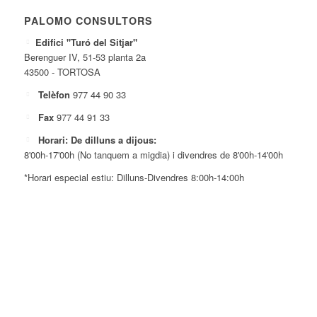
PALOMO CONSULTORS
Edifici "Turó del Sitjar"
Berenguer IV, 51-53 planta 2a
43500 - TORTOSA
Telèfon
977 44 90 33
Fax
977 44 91 33
Horari: De dilluns a dijous:
8'00h-17'00h (No tanquem a migdia) i divendres de 8'00h-14'00h
*Horari especial estiu: Dilluns-Divendres 8:00h-14:00h